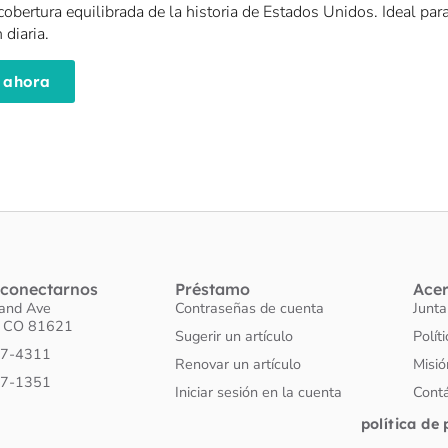
obertura equilibrada de la historia de Estados Unidos. Ideal par
 diaria.
 ahora
conectarnos
Préstamo
Ace
land Ave
Contraseñas de cuenta
Junta
o CO 81621
Sugerir un artículo
Polít
27-4311
Renovar un artículo
Misió
27-1351
Iniciar sesión en la cuenta
Cont
política de