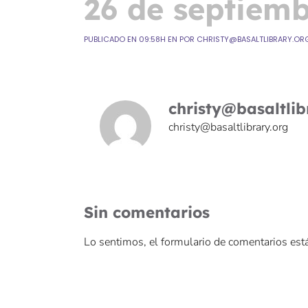
26 de septiem
PUBLICADO EN 09:58H
EN
POR
CHRISTY@BASALTLIBRARY.OR
christy@basaltlib
christy@basaltlibrary.org
Sin comentarios
Lo sentimos, el formulario de comentarios est