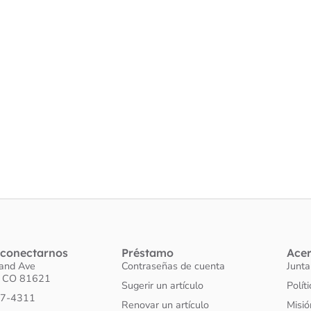
conectarnos
Préstamo
Ace
land Ave
Contraseñas de cuenta
Junta
o CO 81621
Sugerir un artículo
Polít
27-4311
Renovar un artículo
Misió