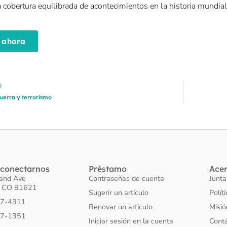
 cobertura equilibrada de acontecimientos en la historia mundia
 ahora
R
uerra y terrorismo
conectarnos
Préstamo
Ace
land Ave
Contraseñas de cuenta
Junta
o CO 81621
Sugerir un artículo
Polít
27-4311
Renovar un artículo
Misió
27-1351
Iniciar sesión en la cuenta
Cont