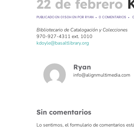
22 de febrero
K
PUBLICADO EN 01:50H
EN
POR
RYAN
0 COMENTARIOS
Bibliotecario de Catalogación y Colecciones
970-927-4311 ext. 1010
kdoyle@basaltlibrary.org
Ryan
info@alignmultimedia.com
Sin comentarios
Lo sentimos, el formulario de comentarios est