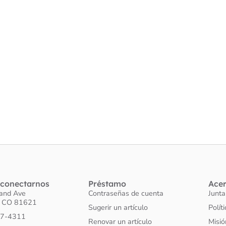
conectarnos
Préstamo
Ace
land Ave
Contraseñas de cuenta
Junta
o CO 81621
Sugerir un artículo
Polít
27-4311
Renovar un artículo
Misió